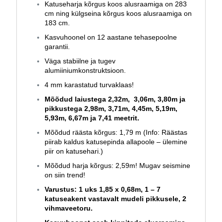
Katuseharja kõrgus koos alusraamiga on 283
cm ning külgseina kõrgus koos alusraamiga on
183 cm.
Kasvuhoonel on 12 aastane tehasepoolne
garantii.
Väga stabiilne ja tugev
alumiiniumkonstruktsioon.
4 mm karastatud turvaklaas!
Mõõdud laiustega 2,32m, 3,06m, 3,80m ja
pikkustega 2,98m, 3,71m, 4,45m, 5,19m,
5,93m, 6,67m ja
7,41 meetrit.
Mõõdud räästa kõrgus: 1,79 m (Info: Räästas
piirab kaldus katusepinda allapoole – ülemine
piir on katusehari.)
Mõõdud harja kõrgus: 2,59m! Mugav seismine
on siin trend!
Varustus: 1 uks 1,85 x 0,68m, 1 – 7
katuseakent vastavalt mudeli pikkusele, 2
vihmaveetoru.