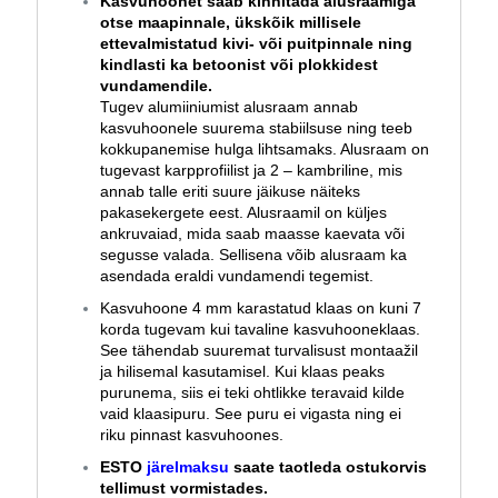
Kasvuhoonet saab kinnitada alusraamiga
otse maapinnale, ükskõik millisele
ettevalmistatud kivi- või puitpinnale ning
kindlasti ka betoonist või plokkidest
vundamendile.
Tugev alumiiniumist alusraam annab
kasvuhoonele suurema stabiilsuse ning teeb
kokkupanemise hulga lihtsamaks. Alusraam on
tugevast karpprofiilist ja 2 – kambriline, mis
annab talle eriti suure jäikuse näiteks
pakasekergete eest. Alusraamil on küljes
ankruvaiad, mida saab maasse kaevata või
segusse valada. Sellisena võib alusraam ka
asendada eraldi vundamendi tegemist.
Kasvuhoone 4 mm karastatud klaas on kuni 7
korda tugevam kui tavaline kasvuhooneklaas.
See tähendab suuremat turvalisust montaažil
ja hilisemal kasutamisel. Kui klaas peaks
purunema, siis ei teki ohtlikke teravaid kilde
vaid klaasipuru. See puru ei vigasta ning ei
riku pinnast kasvuhoones.
ESTO
järelmaksu
saate taotleda ostukorvis
tellimust vormistades.