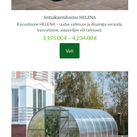
Seinakasvuhoone HELENA
Kasvuhoone HELENA – uudse välimuse ja disainiga veranda,
kasvuhoone, aiapaviljon või talveaed.
3,195.00
€
–
4,234.00
€
Vali
This
product
has
multiple
variants.
The
options
may
be
chosen
on
the
product
page