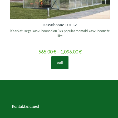
Kasvuhoone TUGEV
Kaarkatusega kasvuhooned on üks populaarsemaid kasvuhoonete
liike.
565.00
€
–
1,096.00
€
Vali
This
product
has
multiple
variants.
The
options
may
be
Kontaktandmed
chosen
on