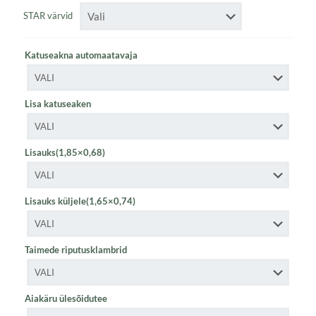
STAR värvid
Katuseakna automaatavaja
Lisa katuseaken
Lisauks(1,85×0,68)
Lisauks küljele(1,65×0,74)
Taimede riputusklambrid
Aiakäru ülesõidutee