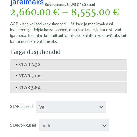
Kuumakse al.
81.95
€
/ 60 kuud
2,660.00
€
–
8,555.00
€
ACD klassikalised kasvuhooned – Stiilsed ja maailmaklassi
kvaliteediga Belgia kasvuhooned, mis rikastavad ja kaunistavad
igat aeda. Ideaalne koht nii puhkamiseks, külaliste vastuvõtuks kui
ka taimede kasvatamiseks.
Paigaldusjuhendid
STAR 2.32
STAR 3.06
STAR 3.80
STAR laiused
STAR pikkused