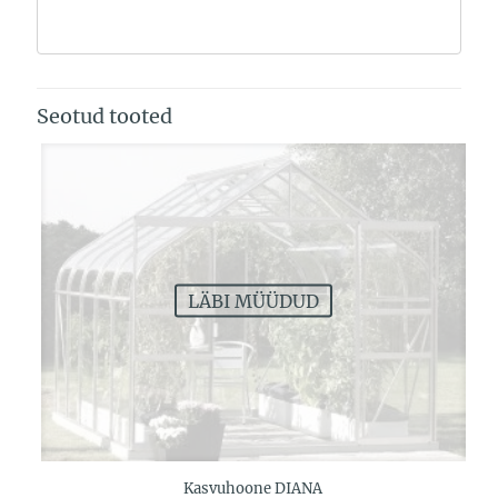
Seotud tooted
LÄBI MÜÜDUD
Kasvuhoone DIANA