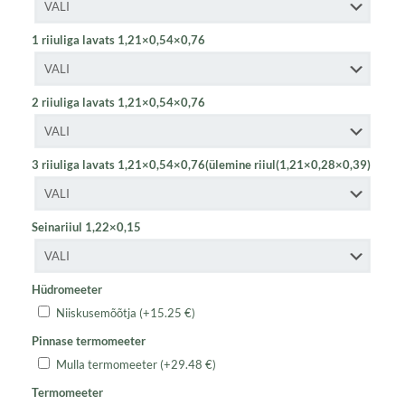
1 riiuliga lavats 1,21×0,54×0,76
2 riiuliga lavats 1,21×0,54×0,76
3 riiuliga lavats 1,21×0,54×0,76(ülemine riiul(1,21×0,28×0,39)
Seinariiul 1,22×0,15
Hüdromeeter
Niiskusemõõtja
(+
15.25
€
)
Pinnase termomeeter
Mulla termomeeter
(+
29.48
€
)
Termomeeter