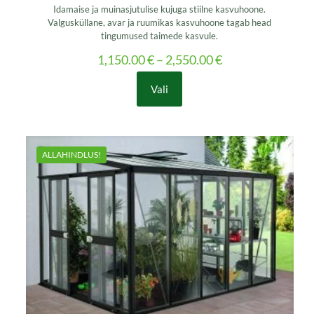
Idamaise ja muinasjutulise kujuga stiilne kasvuhoone.
Valgusküllane, avar ja ruumikas kasvuhoone tagab head
tingumused taimede kasvule.
1,150.00
€
–
2,550.00
€
Vali
This
product
has
multiple
variants.
ALLAHINDLUS!
The
options
may
be
chosen
on
the
product
page