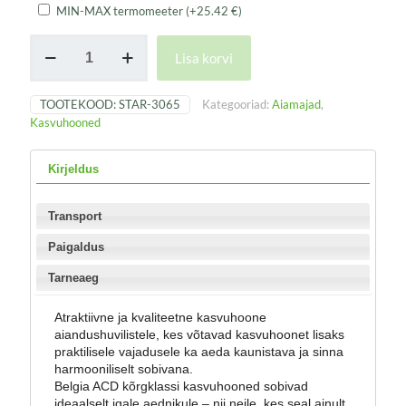
MIN-MAX termomeeter
(+
25.42
€
)
ACD
Lisa korvi
Aiamaja
/
Kasvuhoone
TOOTEKOOD:
STAR-3065
Kategooriad:
Aiamajad
,
STAR
Kasvuhooned
kogus
Kirjeldus
Transport
Paigaldus
Tarneaeg
Atraktiivne ja kvaliteetne kasvuhoone
aiandushuvilistele, kes võtavad kasvuhoonet lisaks
praktilisele vajadusele ka aeda kaunistava ja sinna
harmooniliselt sobivana.
Belgia ACD kõrgklassi kasvuhooned sobivad
ideaalselt igale aednikule – nii neile, kes seal ainult