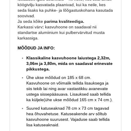
köögivilju kasvatada plaanivad, kui ka neile, kes
seda lisaks ka puhke- ja lõõgastuskohana kasutada
soovivad.
Ja seda kõike
parima kvaliteediga.
Karkassi värv
:
kasvuhoone on saadaval nii
standartse alumiinium kui pulbervärvitud musta
karkassiga.
MÕÕDUD JA INFO:
Klassikaline kasvuhoone laiustega 2,32m,
3,06m ja 3,80m, mida on saadaval erinevate
pikkustega.
Ühe ukse mõõdud on 185 x 68 cm.
Kasvuhoone on võimalik tellida lisauksega ja
siis tekib lai ning avar vastastikku avanevate
ustega sissepääsuava. Lisauksed saab tellida
ka küljele(ühe ukse mõõdud 165 cm x 74 cm.).
Suured katuseaknad 78 cm x 73 cm tagavad
hea õhuvahetuse. Katuseakende arv sõltub
kasvuhoone suurusest. Vajaduse saab tellida
lisa katuseaknaid.