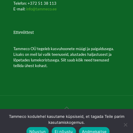
the
Telefon: +372 51 38 113
product
E-mail:
info@tammeco.ee
page
Ettevõttest
Tammeco OÜ tegeleb kasvuhoonete müügi ja paigaldusega.
Lisaks on meil lai valik teenuseid, alustades haljastusest ja
lõpetades lumekoristusega. Siit saab kõik need teenused
tellida ühest kohast.
Tammeco kodulehel kasutame küpsiseid, et tagada Teile parim
© 2017-2026 Tammeco | Kõik õigused on kaitstud.
kasutamiskogemus.
Nõustun
Ei nõustu
Andmekaitse