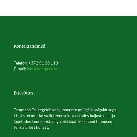
Kontaktandmed
Telefon: +372 51 38 113
E-mail:
info@tammeco.ee
Ettevõttest
Tammeco OÜ tegeleb kasvuhoonete müügi ja paigaldusega.
Lisaks on meil lai valik teenuseid, alustades haljastusest ja
lõpetades lumekoristusega. Siit saab kõik need teenused
tellida ühest kohast.