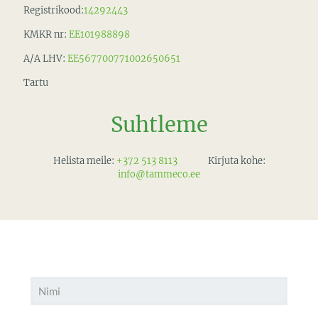
Registrikood:
14292443
KMKR nr:
EE101988898
A/A LHV:
EE567700771002650651
Tartu
Suhtleme
Helista meile:
+372 513 8113
Kirjuta kohe:
info@tammeco.ee