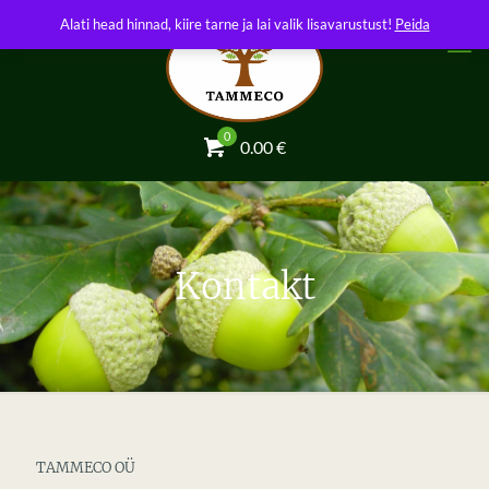
Alati head hinnad, kiire tarne ja lai valik lisavarustust!
Peida
0
0.00
€
Kontakt
TAMMECO OÜ