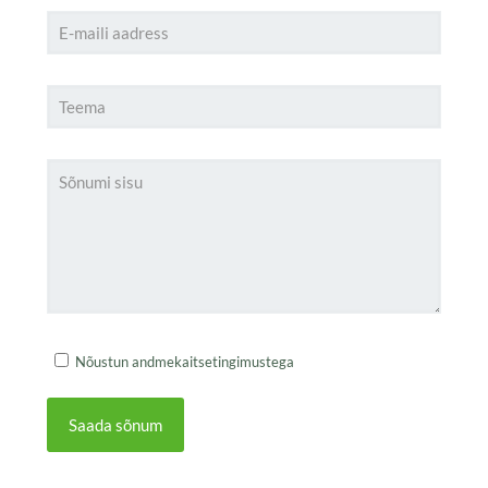
Nõustun andmekaitsetingimustega