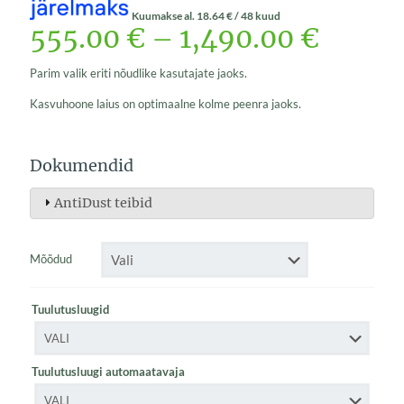
Kuumakse al.
18.64
€
/ 48 kuud
555.00
€
–
1,490.00
€
Parim valik eriti nõudlike kasutajate jaoks.
Kasvuhoone laius on optimaalne kolme peenra jaoks.
Dokumendid
AntiDust teibid
Mõõdud
Tuulutusluugid
Tuulutusluugi automaatavaja