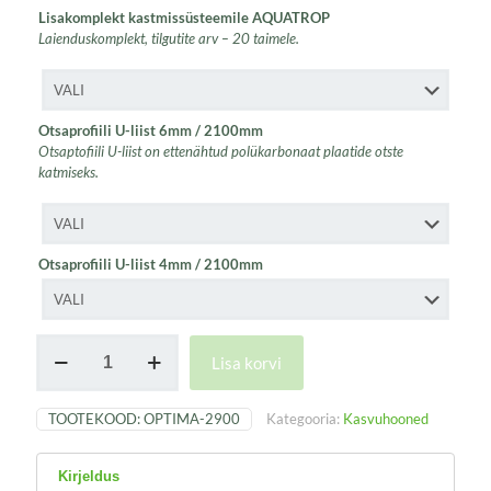
Lisakomplekt kastmissüsteemile AQUATROP
Laienduskomplekt, tilgutite arv – 20 taimele.
Otsaprofiili U-liist 6mm / 2100mm
Otsaptofiili U-liist on ettenähtud polükarbonaat plaatide otste
katmiseks.
Otsaprofiili U-liist 4mm / 2100mm
Kasvuhoone
Lisa korvi
OPTIMA
kogus
TOOTEKOOD:
OPTIMA-2900
Kategooria:
Kasvuhooned
Kirjeldus