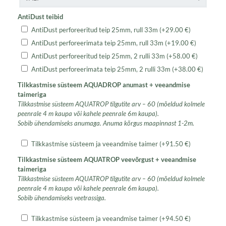
AntiDust teibid
AntiDust perforeeritud teip 25mm, rull 33m
(+
29.00
€
)
AntiDust perforeerimata teip 25mm, rull 33m
(+
19.00
€
)
AntiDust perforeeritud teip 25mm, 2 rulli 33m
(+
58.00
€
)
AntiDust perforeerimata teip 25mm, 2 rulli 33m
(+
38.00
€
)
Tilkkastmise süsteem AQUADROP anumast + veeandmise
taimeriga
Tilkkastmise süsteem AQUATROP tilgutite arv – 60 (mõeldud kolmele
peenrale 4 m kaupa või kahele peenrale 6m kaupa).
Sobib ühendamiseks anumaga. Anuma kõrgus maapinnast 1-2m.
Tilkkastmise süsteem ja veeandmise taimer
(+
91.50
€
)
Tilkkastmise süsteem AQUATROP veevõrgust + veeandmise
taimeriga
Tilkkastmise süsteem AQUATROP tilgutite arv – 60 (mõeldud kolmele
peenrale 4 m kaupa või kahele peenrale 6m kaupa).
Sobib ühendamiseks veetrassiga.
Tilkkastmise süsteem ja veeandmise taimer
(+
94.50
€
)