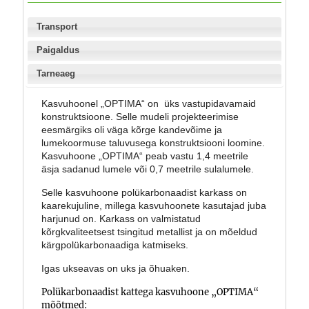
Transport
Paigaldus
Tarneaeg
Kasvuhoonel „OPTIMA“ on üks vastupidavamaid
konstruktsioone. Selle mudeli projekteerimise
eesmärgiks oli väga kõrge kandevõime ja
lumekoormuse taluvusega konstruktsiooni loomine.
Kasvuhoone „OPTIMA“ peab vastu 1,4 meetrile
äsja sadanud lumele või 0,7 meetrile sulalumele.
Selle kasvuhoone polükarbonaadist karkass on
kaarekujuline, millega kasvuhoonete kasutajad juba
harjunud on. Karkass on valmistatud
kõrgkvaliteetsest tsingitud metallist ja on mõeldud
kärgpolükarbonaadiga katmiseks.
Igas ukseavas on uks ja õhuaken.
Polükarbonaadist kattega kasvuhoone „OPTIMA“
mõõtmed: