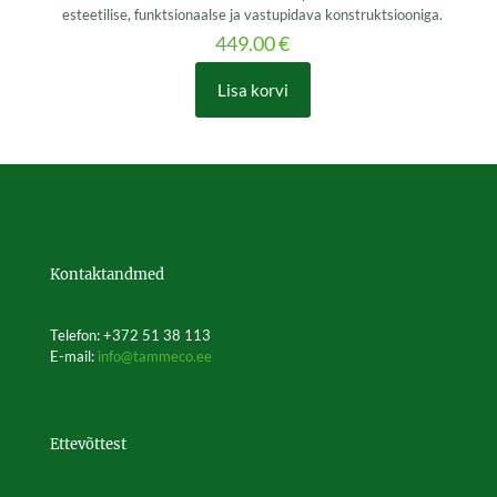
esteetilise, funktsionaalse ja vastupidava konstruktsiooniga.
449.00
€
Lisa korvi
Kontaktandmed
Telefon: +372 51 38 113
E-mail:
info@tammeco.ee
Ettevõttest