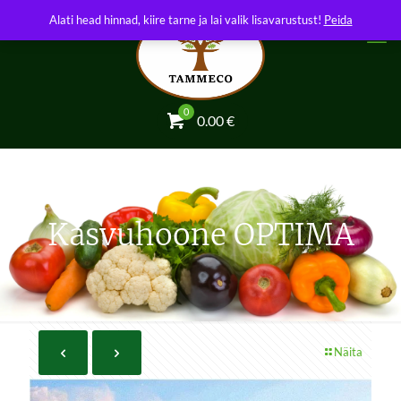
Alati head hinnad, kiire tarne ja lai valik lisavarustust!
Peida
0
0.00
€
Kasvuhoone OPTIMA
Näita