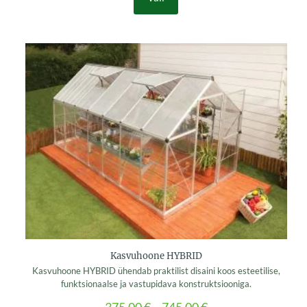
This
product
has
multiple
variants.
The
options
may
be
chosen
on
the
product
page
Kasvuhoone HYBRID
Kasvuhoone HYBRID ühendab praktilist disaini koos esteetilise,
funktsionaalse ja vastupidava konstruktsiooniga.