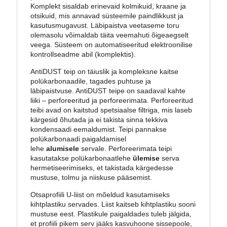
Komplekt sisaldab erinevaid kolmikuid, kraane ja
otsikuid, mis annavad süsteemile paindlikkust ja
kasutusmugavust. Läbipaistva veetaseme toru
olemasolu võimaldab täita veemahuti õigeaegselt
veega. Süsteem on automatiseeritud elektroonilise
kontrollseadme abil (komplektis).
AntiDUST teip on täiuslik ja kompleksne kaitse
polükarbonaadile, tagades puhtuse ja
läbipaistvuse. AntiDUST teipe on saadaval kahte
liiki – perforeeritud ja perforeerimata. Perforeeritud
teibi avad on kaitstud spetsiaalse filtriga, mis laseb
kärgesid õhutada ja ei takista sinna tekkiva
kondensaadi eemaldumist. Teipi pannakse
polükarbonaadi paigaldamisel
lehe
alumisele
servale. Perforeerimata teipi
kasutatakse polükarbonaatlehe
ülemise
serva
hermetiseerimiseks, et takistada kärgedesse
mustuse, tolmu ja niiskuse pääsemist.
Otsaprofiili U-liist on mõeldud kasutamiseks
kihtplastiku servades. Liist kaitseb kihtplastiku sooni
mustuse eest. Plastikule paigaldades tuleb jälgida,
et profiili pikem serv jääks kasvuhoone sissepoole,