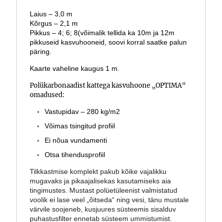
Laius – 3,0 m
Kõrgus – 2,1 m
Pikkus – 4; 6; 8(võimalik tellida ka 10m ja 12m
pikkuseid kasvuhooneid, soovi korral saatke palun
päring.
Kaarte vaheline kaugus 1 m.
Polükarbonaadist kattega kasvuhoone „OPTIMA“
omadused:
Vastupidav – 280 kg/m2
Võimas tsingitud profiil
Ei nõua vundamenti
Otsa tihendusprofiil
Tilkkastmise komplekt pakub kõike vajalikku
mugavaks ja pikaajalisekas kasutamiseks aia
tingimustes. Mustast polüetüleenist valmistatud
voolik ei lase veel „õitseda“ ning vesi, tänu mustale
värvile soojeneb, kusjuures süsteemis sisalduv
puhastusfilter ennetab süsteem ummistumist.