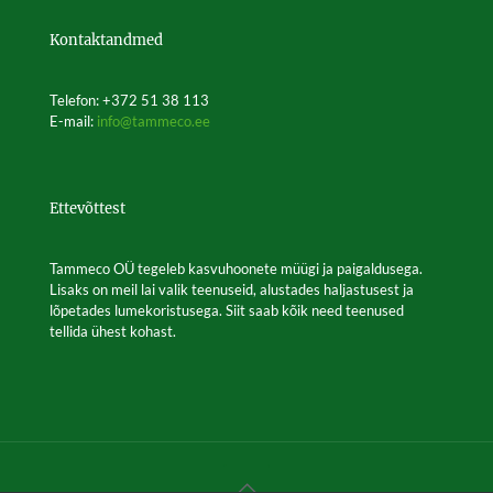
Kontaktandmed
Telefon: +372 51 38 113
E-mail:
info@tammeco.ee
Ettevõttest
Tammeco OÜ tegeleb kasvuhoonete müügi ja paigaldusega.
Lisaks on meil lai valik teenuseid, alustades haljastusest ja
lõpetades lumekoristusega. Siit saab kõik need teenused
tellida ühest kohast.