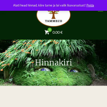
Alati head hinnad, kiire tarne ja lai valik lisavarustust!
Peida
0
0.00
€
Hinnakiri