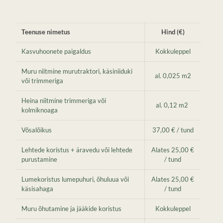
Teenuse nimetus
Hind (€)
Kasvuhoonete paigaldus
Kokkuleppel
Muru niitmine murutraktori, käsiniiduki
al. 0,025 m2
või trimmeriga
Heina niitmine trimmeriga või
al. 0,12 m2
kolmiknoaga
Võsalõikus
37,00 € / tund
Lehtede koristus + äravedu või lehtede
Alates 25,00 €
purustamine
/ tund
Lumekoristus lumepuhuri, õhuluua või
Alates 25,00 €
käsisahaga
/ tund
Muru õhutamine ja jääkide koristus
Kokkuleppel