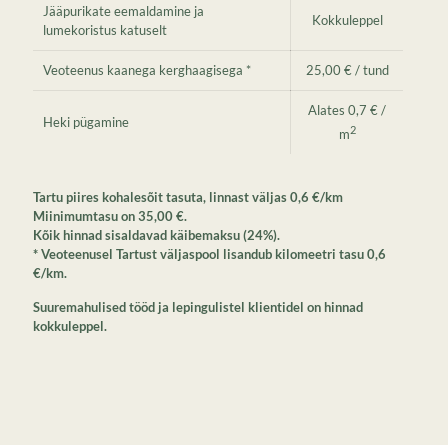
Jääpurikate eemaldamine ja
Kokkuleppel
lumekoristus katuselt
Veoteenus kaanega kerghaagisega *
25,00 € / tund
Alates 0,7 € /
Heki pügamine
2
m
Tartu piires kohalesõit tasuta, linnast väljas 0,6 €/km
Miinimumtasu on 35,00 €.
Kõik hinnad sisaldavad käibemaksu (24%).
* Veoteenusel Tartust väljaspool lisandub kilomeetri tasu 0,6
€/km.
Suuremahulised tööd ja lepingulistel klientidel on hinnad
kokkuleppel.