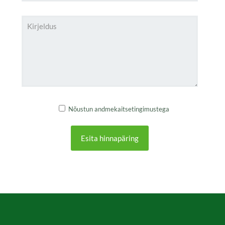
Nõustun andmekaitsetingimustega