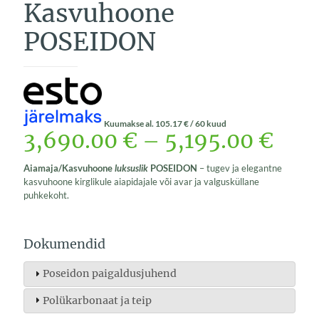
Kasvuhoone
POSEIDON
Kuumakse al.
105.17
€
/ 60 kuud
3,690.00
€
–
5,195.00
€
Aiamaja/Kasvuhoone
luksuslik
POSEIDON
– tugev ja elegantne
kasvuhoone kirglikule aiapidajale või avar ja valgusküllane
puhkekoht.
Dokumendid
Poseidon paigaldusjuhend
Polükarbonaat ja teip