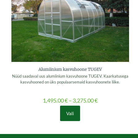
be
chosen
on
the
product
page
Alumiinium kasvuhoone TUGEV
Nüüd saadaval uus alumiinium kasvuhoone TUGEV. Kaarkatusega
kasvuhooned on üks populaarsemaid kasvuhoonete liike.
1,495.00
€
–
3,275.00
€
Vali
This
product
has
multiple