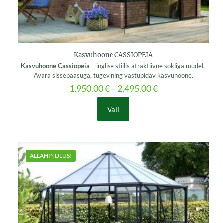
Kasvuhoone CASSIOPEIA
K
asvuhoone Cassiopeia
– inglise stiilis atraktiivne sokliga mudel.
Avara sissepääsuga, tugev ning vastupidav kasvuhoone.
1,950.00
€
–
2,495.00
€
Vali
This
product
has
multiple
variants.
ALLAHINDLUS!
The
options
may
be
chosen
on
the