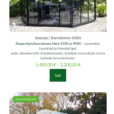
product
page
Aiamaja / Kasvuhoone HERA
Aiapaviljon/kasvuhoone Hera 4500 ja 9000
– suurendab,
kaunistab ja täiendab igat
aeda. Ideaalne koht nii puhkamiseks, külaliste vastuvõtuks kui ka
taimede kasvatamiseks.
1,400.00
€
–
3,200.00
€
Vali
This
product
has
multiple
variants.
ALLAHINDLUS!
The
options
may