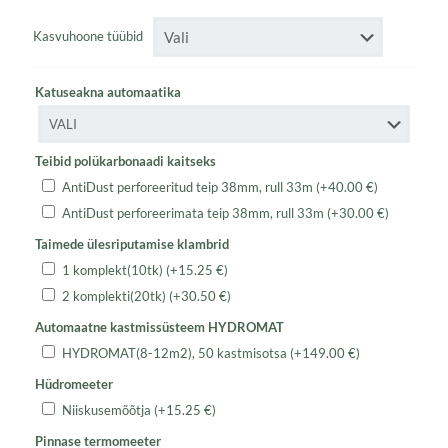
Kasvuhoone tüübid
Katuseakna automaatika
Teibid polükarbonaadi kaitseks
AntiDust perforeeritud teip 38mm, rull 33m
(+
40.00
€
)
AntiDust perforeerimata teip 38mm, rull 33m
(+
30.00
€
)
Taimede ülesriputamise klambrid
1 komplekt(10tk)
(+
15.25
€
)
2 komplekti(20tk)
(+
30.50
€
)
Automaatne kastmissüsteem HYDROMAT
HYDROMAT(8-12m2), 50 kastmisotsa
(+
149.00
€
)
Hüdromeeter
Niiskusemõõtja
(+
15.25
€
)
Pinnase termomeeter