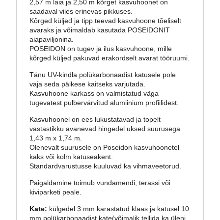
2,57 m laia ja 2,50 m kõrget kasvuhoonet on
saadaval viies erinevas pikkuses.
Kõrged küljed ja tipp teevad kasvuhoone tõeliselt
avaraks ja võimaldab kasutada POSEIDONIT
aiapaviljonina.
POSEIDON on tugev ja ilus kasvuhoone, mille
kõrged küljed pakuvad erakordselt avarat tööruumi.
Tänu UV-kindla polükarbonaadist katusele pole
vaja seda päikese kaitseks varjutada.
Kasvuhoone karkass on valmistatud väga
tugevatest pulbervärvitud alumiinium profiilidest.
Kasvuhoonel on ees lukustatavad ja topelt
vastastikku avanevad hingedel uksed suurusega
1,43 m x 1,74 m.
Olenevalt suurusele on Poseidon kasvuhoonetel
kaks või kolm katuseakent.
Standardvarustusse kuuluvad ka vihmaveetorud.
Paigaldamine toimub vundamendi, terassi või
kiviparketi peale.
Kate:
külgedel 3 mm karastatud klaas ja katusel 10
mm polükarbonaadist kate(võimalik tellida ka üleni