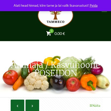
Alati head hinnad, kiire tarne ja lai valik lisavarustust!
Peida
0
0.00
€
Aiamaja / Kasvuhoone
POSEIDON
Näita