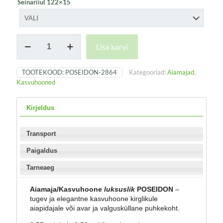
Seinariiul 122×15
Aiamaja
Lisa korvi
/
Kasvuhoone
POSEIDON
TOOTEKOOD:
POSEIDON-2864
Kategooriad:
Aiamajad
,
kogus
Kasvuhooned
Kirjeldus
Transport
Paigaldus
Tarneaeg
Aiamaja/Kasvuhoone
luksuslik
POSEIDON
–
tugev ja elegantne kasvuhoone kirglikule
aiapidajale või avar ja valgusküllane puhkekoht.