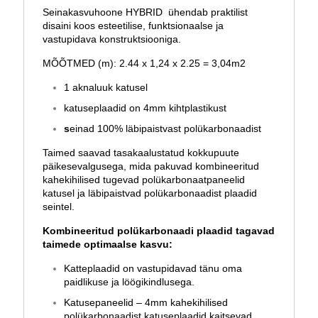
Seinakasvuhoone HYBRID ühendab praktilist
disaini koos esteetilise, funktsionaalse ja
vastupidava konstruktsiooniga.
MÕÕTMED (m): 2.44 x 1,24 x 2.25 = 3,04m2
1 aknaluuk katusel
katuseplaadid on 4mm kihtplastikust
s
einad 100% läbipaistvast polükarbonaadist
Taimed saavad tasakaalustatud kokkupuute
päikesevalgusega, mida pakuvad kombineeritud
kahekihilised tugevad polükarbonaatpaneelid
katusel ja läbipaistvad polükarbonaadist plaadid
seintel.
Kombineeritud polükarbonaadi plaadid tagavad
taimede optimaalse kasvu:
Katteplaadid on vastupidavad tänu oma
paidlikuse ja löögikindlusega.
Katusepaneelid – 4mm kahekihilised
polükarbonaadist katuseplaadid kaitsevad