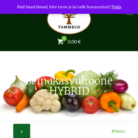
Alati head hinnad, kiire tarne ja lai valik lisavarustust!
Peida
0
0.00
€
Seinakasvuhoone
HYBRID
Näita