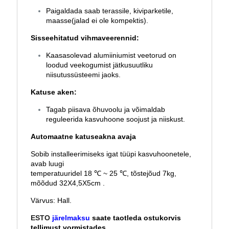
Paigaldada saab terassile, kiviparketile,
maasse(jalad ei ole kompektis).
Sisseehitatud vihmaveerennid:
Kaasasolevad alumiiniumist veetorud on
loodud veekogumist jätkusuutliku
niisutussüsteemi jaoks.
Katuse aken:
Tagab piisava õhuvoolu ja võimaldab
reguleerida kasvuhoone soojust ja niiskust.
Automaatne katuseakna avaja
Sobib installeerimiseks igat tüüpi kasvuhoonetele,
avab luugi
temperatuuridel 18 ℃ ~ 25 ℃, tõstejõud 7kg,
mõõdud 32X4,5X5cm .
Värvus: Hall.
ESTO
järelmaksu
saate taotleda ostukorvis
tellimust vormistades.