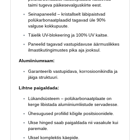
taimi tugeva päikesevalguskiirte eest.
Seinapaneelid – kristallselt läbipaistvad
polükarbonaatplaadid tagavad üle 90%
valguse kokkupuute.
Täielik UV-blokeering ja 100% UV kaitse.
Paneelid tagavad vastupidavuse äärmuslikkes
ilmastikutingimustes pika aja jooksul.
Alumiiniumraam:
Garanteerib vastupidava, korrosioonikindla ja
jäiga struktuuri.
Lihtne paigaldada:
Lükandsüsteem – polükarbonaatplaate on
kerge libistada alumiiniumliistude servadesse.
Ühesugused profiilid kõigile positsioonidele.
Ukse hinged saab paigaldada nii vasakule kui
paremale.
Uksel komplektis käepide.