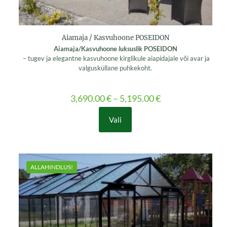
Aiamaja / Kasvuhoone POSEIDON
Aiamaja/Kasvuhoone
luksuslik
POSEIDON
– tugev ja elegantne kasvuhoone kirglikule aiapidajale või avar ja
valgusküllane puhkekoht.
3,690.00
€
–
5,195.00
€
Vali
This
product
has
multiple
variants.
ALLAHINDLUS!
The
options
may
be
chosen
on