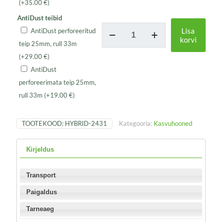
(+
35.00
€
)
AntiDust teibid
Seinakasvuhoone
Lisa
AntiDust perforeeritud
HYBRID
korvi
teip 25mm, rull 33m
kogus
(+
29.00
€
)
AntiDust
perforeerimata teip 25mm,
rull 33m
(+
19.00
€
)
TOOTEKOOD:
HYBRID-2431
Kategooria:
Kasvuhooned
Kirjeldus
Transport
Paigaldus
Tarneaeg