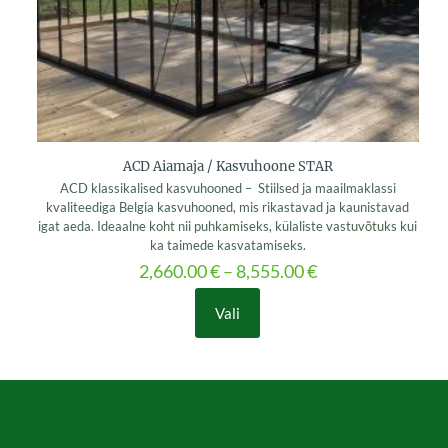
the
product
page
ACD Aiamaja / Kasvuhoone STAR
ACD klassikalised kasvuhooned – Stiilsed ja maailmaklassi
kvaliteediga Belgia kasvuhooned, mis rikastavad ja kaunistavad
igat aeda. Ideaalne koht nii puhkamiseks, külaliste vastuvõtuks kui
ka taimede kasvatamiseks.
2,660.00
€
–
8,555.00
€
Vali
This
product
has
multiple
variants.
The
options