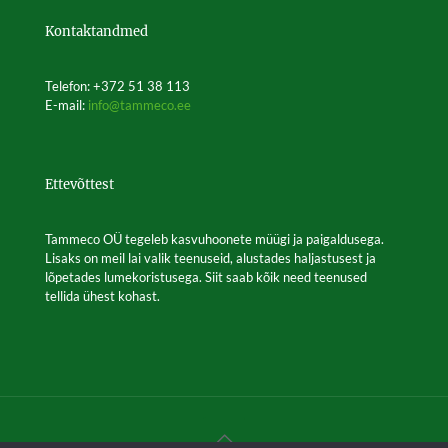
may
be
Kontaktandmed
chosen
on
the
Telefon: +372 51 38 113
product
E-mail:
info@tammeco.ee
page
Ettevõttest
Tammeco OÜ tegeleb kasvuhoonete müügi ja paigaldusega.
Lisaks on meil lai valik teenuseid, alustades haljastusest ja
lõpetades lumekoristusega. Siit saab kõik need teenused
tellida ühest kohast.