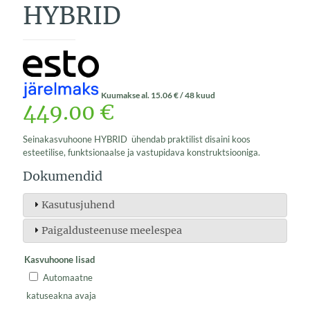
HYBRID
Kuumakse al.
15.06
€
/ 48 kuud
449.00
€
Seinakasvuhoone HYBRID ühendab praktilist disaini koos
esteetilise, funktsionaalse ja vastupidava konstruktsiooniga.
Dokumendid
Kasutusjuhend
Paigaldusteenuse meelespea
Kasvuhoone lisad
Automaatne
katuseakna avaja