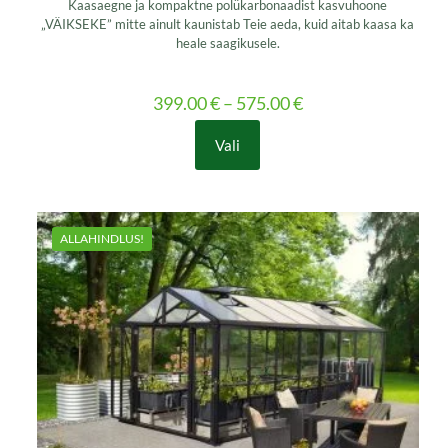
Kaasaegne ja kompaktne polükarbonaadist kasvuhoone
„VÄIKSEKE” mitte ainult kaunistab Teie aeda, kuid aitab kaasa ka
heale saagikusele.
399.00
€
–
575.00
€
Vali
This
product
has
multiple
variants.
ALLAHINDLUS!
The
options
may
be
chosen
on
the
product
page